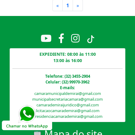
Primeiro
Último
«
1
»
EXPEDIENTE: 08:00 às 11:00
13:00 às 16:00
Telefone: (32) 3455-2904
Celular: (32) 99970-3962
E-mails:
camaramunicipaldemirai@gmail.com
municipalsecretariacamara@gmail.com
camarademiraijuridico@gmail.com
licitacaocamarademirai@gmail.com
presidenciacamarademirai@gmail.com
Mapa do site