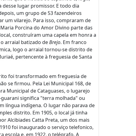
desse lugar promissor. E todo dia
depois, um grupo de 53 fazendeiros
ar um vilarejo. Para isso, compraram de
 Maria Porcina do Amor Divino parte das
 local, construíram uma capela em honra a
o arraial batizado de
Brejo
. Em franco
a, logo o arraial tornou-se distrito de
riaé, pertencente à freguesia de Santa
trito foi transformado em freguesia de
 se firmou. Pela Lei Municipal 168, de
ra Municipal de Cataguases, o lugarejo
-guarani significa "terra molhada" ou
em língua indígena. O lugar não parava de
les distrito. Em 1905, o local já tinha
por Alcibiades Catta Preta, um dos mais
1910 foi inaugurado o serviço telefonico,
ra escola e, em 1922, o telégrafo. A