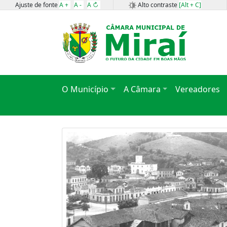
Ajuste de fonte
A +
A -
A ↻
Alto contraste
[Alt + C]
O Município
A Câmara
Vereadores