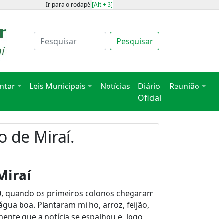
Ir para o rodapé
[Alt + 3]
Pesquisar
ntar
Leis Municipais
Notícias
Diário
Reunião
Oficial
o de Miraí.
Miraí
40, quando os primeiros colonos chegaram
e água boa. Plantaram milho, arroz, feijão,
nte que a notícia se espalhou e, logo,