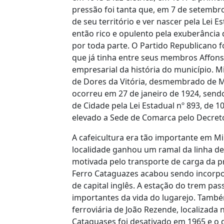
pressão foi tanta que, em 7 de setembr
de seu território e ver nascer pela Lei E
então rico e opulento pela exuberância
por toda parte. O Partido Republicano fo
que já tinha entre seus membros Affonso 
empresarial da história do município. 
de Dores da Vitória, desmembrado de Mur
ocorreu em 27 de janeiro de 1924, sen
de Cidade pela Lei Estadual nº 893, de 
elevado a Sede de Comarca pelo Decreto 
A cafeicultura era tão importante em M
localidade ganhou um ramal da linha de
motivada pelo transporte de carga da p
Ferro Cataguazes acabou sendo incorpor
de capital inglês. A estação do trem pa
importantes da vida do lugarejo. També
ferroviária de João Rezende, localizada
Cataguases foi desativado em 1965 e o d