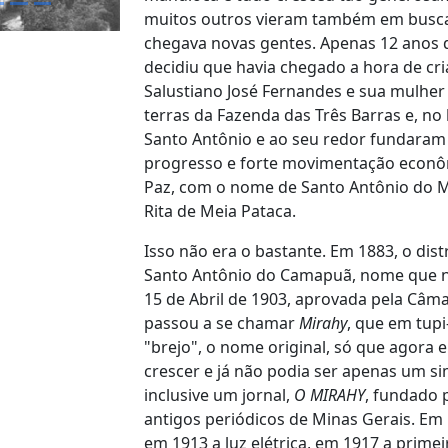
muitos outros vieram também em busca 
chegava novas gentes. Apenas 12 anos 
decidiu que havia chegado a hora de cri
Salustiano José Fernandes e sua mulher
terras da Fazenda das Três Barras e, no
Santo Antônio e ao seu redor fundaram 
progresso e forte movimentação econômic
Paz, com o nome de Santo Antônio do Mu
Rita de Meia Pataca.
Isso não era o bastante. Em 1883, o dis
Santo Antônio do Camapuã, nome que não
15 de Abril de 1903, aprovada pela Câma
passou a se chamar
Mirahy
, que em tupi
"brejo", o nome original, só que agora 
crescer e já não podia ser apenas um simp
inclusive um jornal,
O MIRAHY
, fundado 
antigos periódicos de Minas Gerais. Em 
em 1913 a luz elétrica, em 1917 a primei