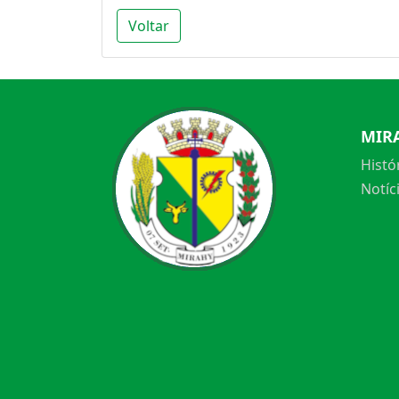
Voltar
MIR
Histó
Notíc