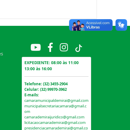
es
EXPEDIENTE: 08:00 às 11:00
13:00 às 16:00
Telefone: (32) 3455-2904
Celular: (32) 99970-3962
E-mails:
camaramunicipaldemirai@gmail.com
municipalsecretariacamara@gmail.c
om
camarademiraijuridico@gmail.com
licitacaocamarademirai@gmail.com
presidenciacamarademirai@gmail.co