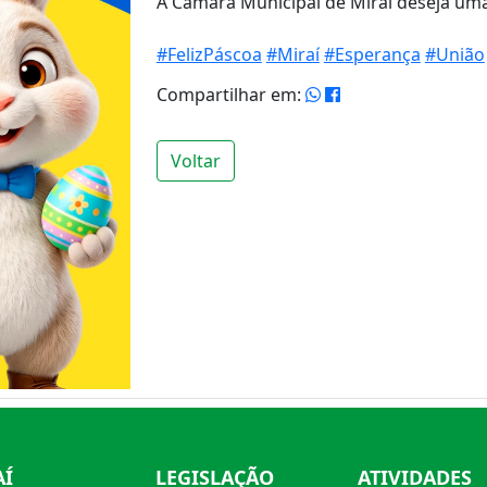
A Câmara Municipal de Miraí deseja u
#FelizPáscoa
#Miraí
#Esperança
#União
Compartilhar em:
Voltar
AÍ
LEGISLAÇÃO
ATIVIDADES