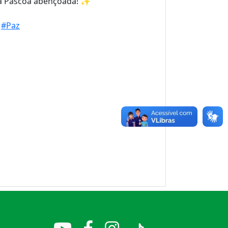
ma Páscoa abençoada! ✨
#Paz