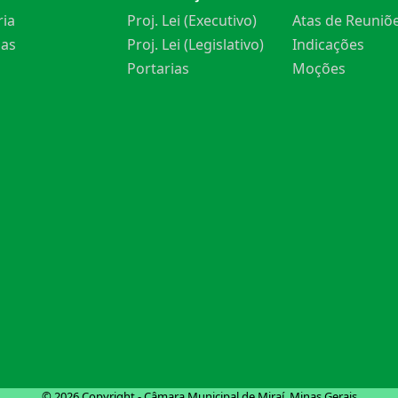
ria
Proj. Lei (Executivo)
Atas de Reuniõ
ias
Proj. Lei (Legislativo)
Indicações
Portarias
Moções
© 2026 Copyright - Câmara Municipal de Miraí, Minas Gerais