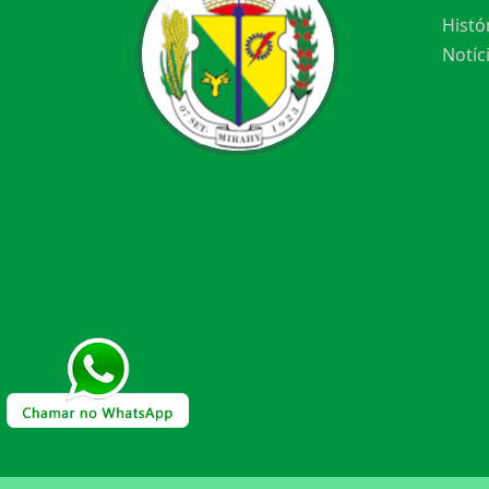
Histó
Notíc