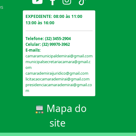
es
EXPEDIENTE: 08:00 às 11:00
13:00 às 16:00
Telefone: (32) 3455-2904
Celular: (32) 99970-3962
E-mails:
camaramunicipaldemirai@gmail.com
municipalsecretariacamara@gmail.c
om
camarademiraijuridico@gmail.com
licitacaocamarademirai@gmail.com
presidenciacamarademirai@gmail.co
m
Mapa do
site